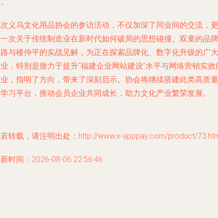
径。
此次义乌文化用品协会的参访活动，不仅加深了同业间的交流，
是一次关于传统制造业在新时代如何破局的思想碰撞。双童的品
之路与楼仲平的实战见解，为正在探索品牌化、数字化升级的广
企业，特别是致力于提升“福建企业网站建设”水平与网络营销实效
企业，指明了方向，带来了深刻启示。协会将继续搭建此类高质
的学习平台，推动会员企业共同成长，助力文化产业繁荣发展。
若转载，请注明出处：http://www.x-apppay.com/product/73.htm
新时间：2026-08-06 22:56:46