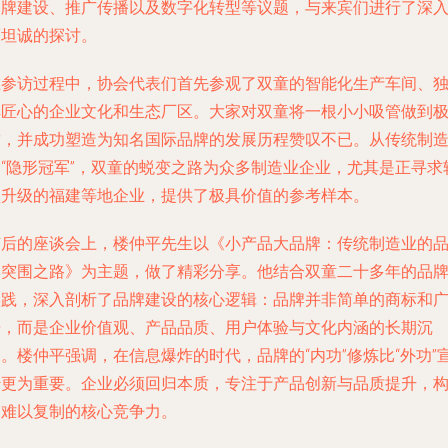
品牌建设、推广传播以及数字化转型等议题，与来宾们进行了深
而坦诚的探讨。
在参访过程中，协会代表们首先参观了双童的智能化生产车间、
具匠心的企业文化和生态厂区。大家对双童将一根小小吸管做到
致，并成功塑造为知名国际品牌的发展历程赞叹不已。从传统制
到“隐形冠军”，双童的蜕变之路为众多制造业企业，尤其是正寻求
型升级的福建等地企业，提供了极具价值的参考样本。
随后的座谈会上，楼仲平先生以《小产品大品牌：传统制造业的
牌突围之路》为主题，做了精彩分享。他结合双童二十多年的品
实践，深入剖析了品牌建设的核心逻辑：品牌并非简单的商标和
告，而是企业价值观、产品品质、用户体验与文化内涵的长期沉
。楼仲平强调，在信息爆炸的时代，品牌的“内功”修炼比“外功”
传更为重要。企业必须回归本质，专注于产品创新与品质提升，
建难以复制的核心竞争力。