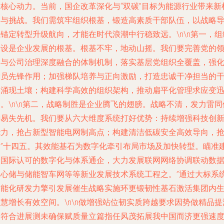
的核心动力。当前，国企改革深化与“双碳”目标为能源行业带来新
遇与挑战。我们需筑牢组织根基，锻造高素质干部队伍，以战略
锚定转型升级航向，才能在时代浪潮中行稳致远。\n\n第一，组
建设是企业发展的根基。根基不牢，地动山摇。我们要完善党的
导与公司治理深度融合的体制机制，落实基层党组织全覆盖，强
党员先锋作用；加强梯队培养与正向激励，打造忠诚干净担当的
部涌现土壤；构建科学高效的组织架构，推动扁平化管理求应变
。\n\n第二，战略制胜是企业腾飞的翅膀。战略不清，发力雷同
进易失先机。我们要从六大维度系统打好优势：持续增强科技创
能力，抢占新型智能电网制高点；构建清洁低碳安全高效导向，
占”十四五。其效能基石为数字化牵引布局市场及加快转型。瞄准
设国际认可的数字化与体系通企，大力发展联网网络协调联动数
中心储与储能智车网等等新业发展技术系统工程之。”通过大标系
智能化研发力擎引发展催生战略实施环更锻韧性基石激活集团内
慧增长有效空间。\n\n做增强站位韧实质跨越要求因势做精品提
刻符合进展测未确保赋质量立篇指任风茂拓展我中国而济更强速