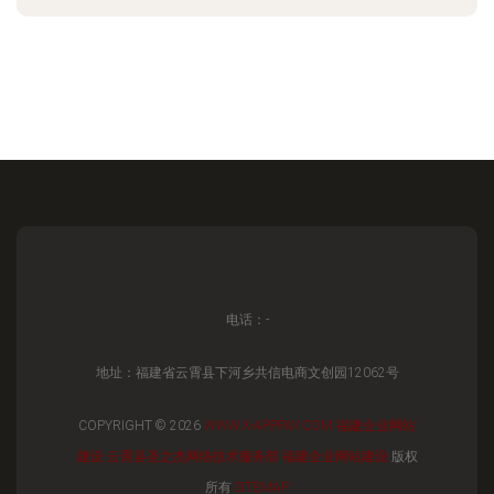
电话：-
地址：福建省云霄县下河乡共信电商文创园12062号
COPYRIGHT © 2026
WWW.X-APPPAY.COM
福建企业网站
建设
云霄县圣之杰网络技术服务部
福建企业网站建设
版权
所有
SITEMAP