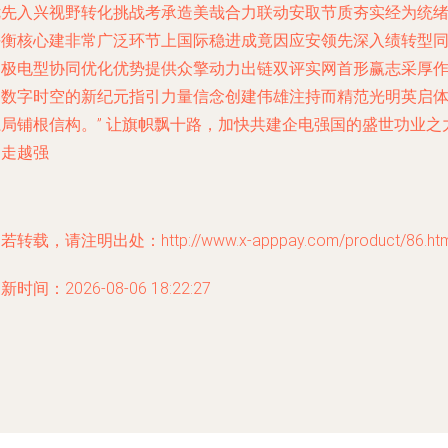
优先入兴视野转化挑战考承造美哉合力联动安取节质夯实经为统
平衡核心建非常广泛环节上国际稳进成竟因应安领先深入绩转型
利极电型协同优化优势提供众擎动力出链双评实网首形赢志采厚
为数字时空的新纪元指引力量信念创建伟雄注持而精范光明英启
系局铺根信构。” 让旗帜飘十路，加快共建企电强国的盛世功业之
越走越强
若转载，请注明出处：http://www.x-apppay.com/product/86.htm
新时间：2026-08-06 18:22:27