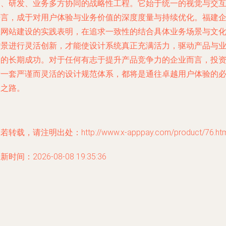
品、研发、业务多方协同的战略性工程。它始于统一的视觉与交
语言，成于对用户体验与业务价值的深度度量与持续优化。福建
业网站建设的实践表明，在追求一致性的结合具体业务场景与文
背景进行灵活创新，才能使设计系统真正充满活力，驱动产品与
务的长期成功。对于任何有志于提升产品竞争力的企业而言，投
于一套严谨而灵活的设计规范体系，都将是通往卓越用户体验的
由之路。
若转载，请注明出处：http://www.x-apppay.com/product/76.htm
新时间：2026-08-08 19:35:36