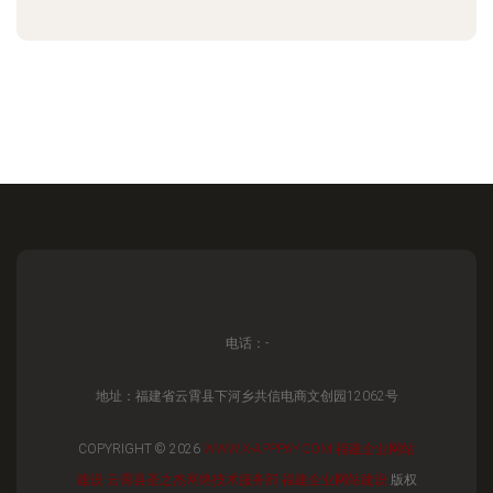
电话：-
地址：福建省云霄县下河乡共信电商文创园12062号
COPYRIGHT © 2026
WWW.X-APPPAY.COM
福建企业网站
建设
云霄县圣之杰网络技术服务部
福建企业网站建设
版权